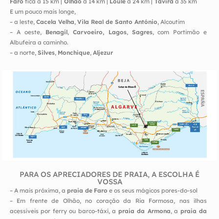
Faro
fica a 15 km |
Olhão
a 14 km |
Loulé
a 24 km |
Tavira
a 35 km
E um pouco mais longe,
– a leste,
Cacela Velha
,
Vila Real de Santo António
, Alcoutim
– A oeste,
Benagil
,
Carvoeiro, Lagos
,
Sagres
, com Portimão e
Albufeira a caminho.
– a norte,
Silves
,
Monchique
,
Aljezur
PARA OS APRECIADORES DE PRAIA, A ESCOLHA É
VOSSA
– A mais próxima, a
praia de
Faro
e os seus mágicos pores-do-sol
– Em frente de Olhão, no coração da Ria Formosa, nas ilhas
acessíveis por ferry ou barco-táxi, a
praia da Armona
, a
praia da