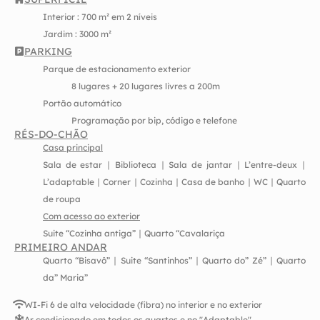
Interior : 700 m² em 2 níveis
Jardim : 3000 m²
PARKING
Parque de estacionamento exterior
8 lugares + 20 lugares livres a 200m
Portão automático
Programação por bip, código e telefone
RÉS-DO-CHÃO
Casa principal
Sala de estar ∣ Biblioteca ∣ Sala de jantar ∣ L’entre-deux ∣
L’adaptable ∣ Corner ∣ Cozinha ∣ Casa de banho ∣ WC ∣ Quarto
de roupa
Com acesso ao exterior
Suite “Cozinha antiga” ∣ Quarto “Cavalariça
PRIMEIRO ANDAR
Quarto “Bisavô” ∣ Suite “Santinhos” ∣ Quarto do” Zé” ∣ Quarto
da” Maria”
WI-Fi 6 de alta velocidade (fibra) no interior e no exterior
Ar condicionado em todos os quartos e no "Adaptable".